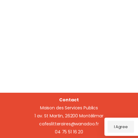
Contact
Maison des Services Publics
1 av. St Martin, 26200 Montélimar
cafeslitteraires@wanadoo.fr
I Agree
04 75 51 16 20