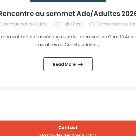
Rencontre au sommet Ado/Adultes 202
Communication Cafés
1
Like Post
Commentaires fe
oment fort de l’année regroupe les membres du Comité Ado des 
membres du Comité adulte. ...
Read More
Contact
Maison des Services Publics