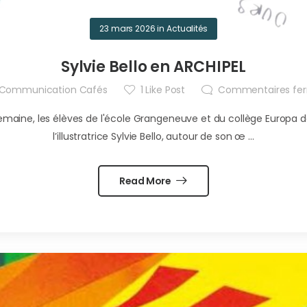
23 mars 2026
in
Actualités
Sylvie Bello en ARCHIPEL
Communication Cafés
1
Like Post
Commentaires fe
 semaine, les élèves de l'école Grangeneuve et du collège Europa 
l’illustratrice Sylvie Bello, autour de son œ ...
Read More